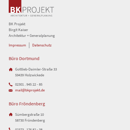
BK Projekt
Birgit Kaiser
Architektur + Generalplanung
Navigation
Impressum
Datenschutz
überspringen
Büro Dortmund
Gottlieb-Daimler-Straße 33
59439 Holzwickede
02301 . 945 22 - 85
mail@bkprojekt.de
Büro Fröndenberg
Sümbergstraße 10
58730 Fröndenberg
02373 . 176 82 - 38