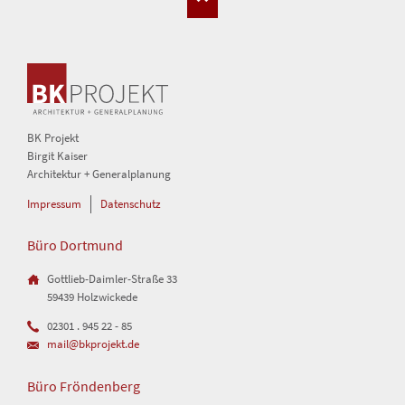
BK Projekt
Birgit Kaiser
Architektur + Generalplanung
Navigation
Impressum
Datenschutz
überspringen
Büro Dortmund
Gottlieb-Daimler-Straße 33
59439 Holzwickede
02301 . 945 22 - 85
mail@bkprojekt.de
Büro Fröndenberg